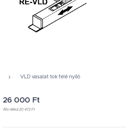
VLD vasalat tok felé nyíló
26 000
Ft
Áfa nélkül 20 472 Ft