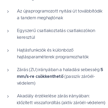
Az újraprogramozott nyitási út továbbítódik
a tandem meghajtónak
Egyszerű csatlakoztatás csatlakozókon
keresztül
Hajtásfunkciók és különböző
hajtásparaméterek programozhatók
5
Zárás (ZU) irányában a haladási sebesség
mm/s-re csökkenthető
(passzív záróél-
védelem)
Akadály érzékelése zárás irányában:
időzített visszafordítás (aktív záróél-védelem)