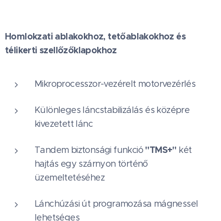
Homlokzati ablakokhoz, tetőablakokhoz és
télikerti szellőzőklapokhoz
Mikroprocesszor-vezérelt motorvezérlés
Különleges láncstabilizálás és középre
kivezetett lánc
"TMS+"
Tandem biztonsági funkció
két
hajtás egy szárnyon történő
üzemeltetéséhez
Lánchúzási út programozása mágnessel
lehetséges