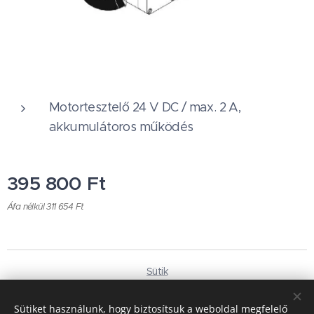
Motortesztelő 24 V DC / max. 2 A,
akkumulátoros működés
395 800
Ft
Áfa nélkül 311 654 Ft
Sütik
Nyelvek
Sütiket használunk, hogy biztosítsuk a weboldal megfelelő