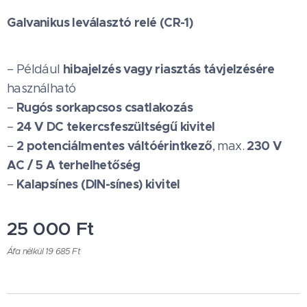
Galvanikus leválasztó relé (CR-1)
hibajelzés vagy riasztás távjelzésére
– Például
használható
Rugós sorkapcsos csatlakozás
–
24 V DC tekercsfeszültségű kivitel
–
2 potenciálmentes váltóérintkező
230 V
–
, max.
AC / 5 A terhelhetőség
Kalapsínes (DIN-sínes) kivitel
–
25 000
Ft
Áfa nélkül 19 685 Ft