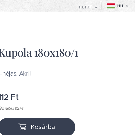
HU
HUF
FT
Kupola 180x180/1
1-héjas. Akril.
112
Ft
fa nélkül 112 Ft
Kosárba