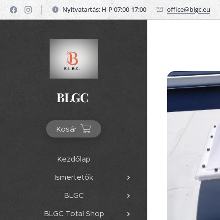
Nyitvatartás: H-P 07:00-17:00
office@blgc.eu
BLGC
Kosár
Kezdőlap
Ismertetők
BLGC
BLGC Total Shop