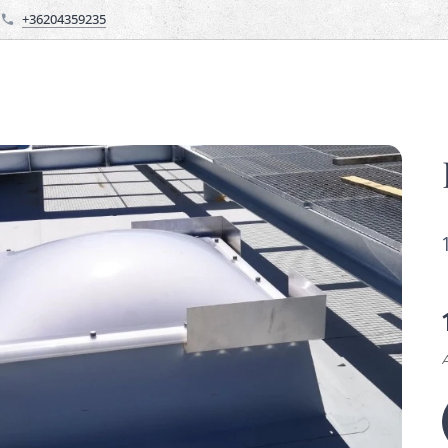
+36204359235
Á