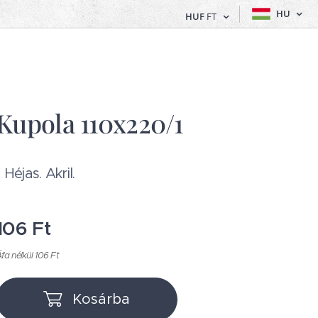
HU
HUF
FT
Kupola 110x220/1
1 Héjas. Akril.
106
Ft
fa nélkül 106 Ft
Kosárba