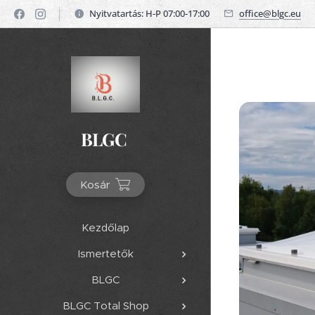
Nyitvatartás: H-P 07:00-17:00
office@blgc.eu
BLGC
Kosár
Kezdőlap
Ismertetők
BLGC
BLGC Total Shop