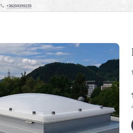
+36204359235
Á