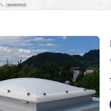
+36204359235
Á