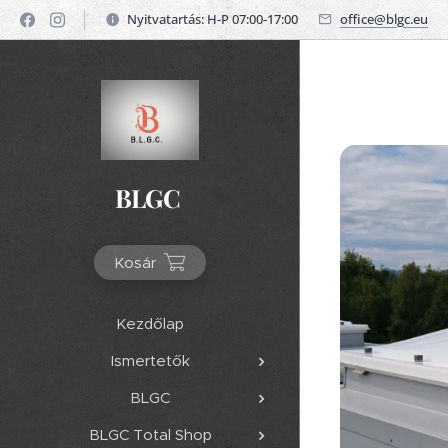
Nyitvatartás: H-P 07:00-17:00
office@blgc.eu
BLGC
Kosár
Kezdőlap
Ismertetők
BLGC
BLGC Total Shop