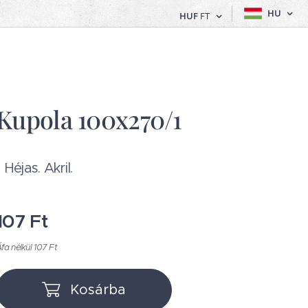
HU
HUF
FT
Kupola 100x270/1
1 Héjas. Akril.
107
Ft
fa nélkül 107 Ft
Kosárba