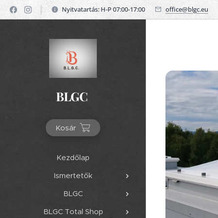
Nyitvatartás: H-P 07:00-17:00
office@blgc.eu
BLGC
Kosár
Kezdőlap
Ismertetők
BLGC
BLGC Total Shop