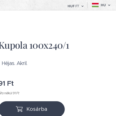
HU
HUF
FT
Kupola 100x240/1
1 Héjas. Akril.
91
Ft
fa nélkül 91 Ft
Kosárba