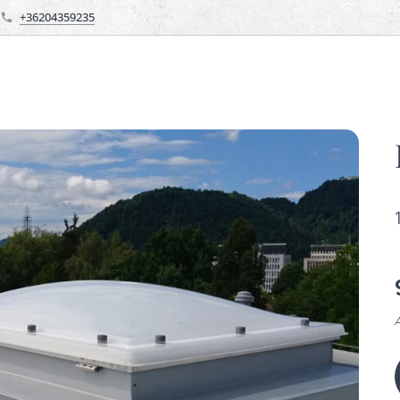
+36204359235
Á