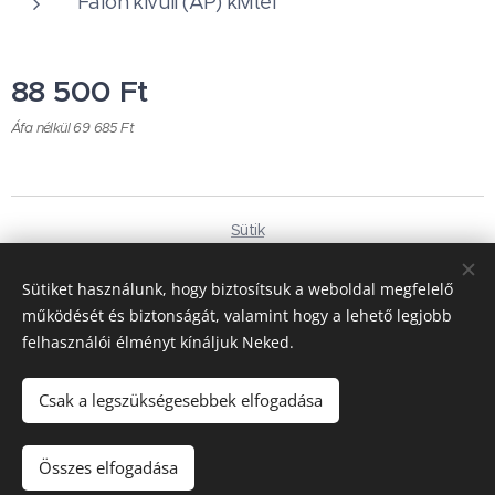
Falon kívüli (AP) kivitel
88 500
Ft
Áfa nélkül 69 685 Ft
Sütik
Nyelvek
Sütiket használunk, hogy biztosítsuk a weboldal megfelelő
Magyar
Deutsch
működését és biztonságát, valamint hogy a lehető legjobb
felhasználói élményt kínáljuk Neked.
Pénznem
HUF Ft
EUR €
Csak a legszükségesebbek elfogadása
Kosárba
Összes elfogadása