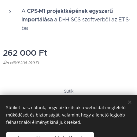
CPS‑M1 projektképének egyszerű
A
importálása
a D+H SCS szoftverből az ETS-
be
262 000
Ft
Áfa nélkül 206 299 Ft
Sütik
Nyelvek
Sütiket használunk, hogy biztosítsuk a weboldal megfelelő
Magyar
Deutsch
működését és biztonságát, valamint hogy a lehető legjobb
felhasználói élményt kínáljuk Neked.
Pénznem
HUF Ft
EUR €