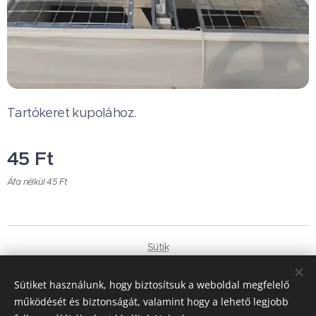
Tartókeret kupolához.
45
Ft
Áfa nélkül 45 Ft
Sütik
Nyelvek
Sütiket használunk, hogy biztosítsuk a weboldal megfelelő
Magyar
Deutsch
működését és biztonságát, valamint hogy a lehető legjobb