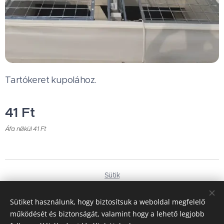
Tartókeret kupolához.
41
Ft
Áfa nélkül 41 Ft
Sütik
Nyelvek
Sütiket használunk, hogy biztosítsuk a weboldal megfelelő
Magyar
Deutsch
működését és biztonságát, valamint hogy a lehető legjobb