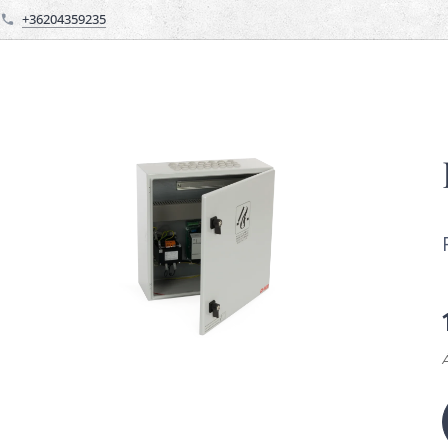
+36204359235
Á