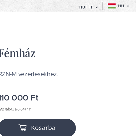
HU
HUF
FT
Fémház
RZN-M vezérlésekhez.
110 000
Ft
fa nélkül 86 614 Ft
Kosárba