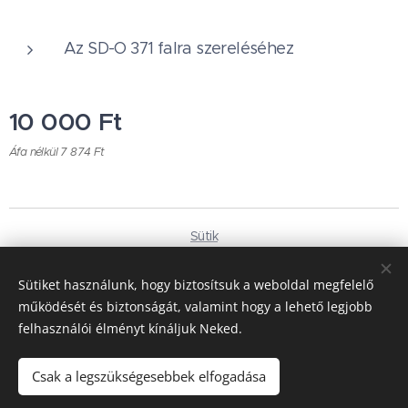
Az SD-O 371 falra szereléséhez
10 000
Ft
Áfa nélkül 7 874 Ft
Sütik
Nyelvek
Sütiket használunk, hogy biztosítsuk a weboldal megfelelő
Magyar
Deutsch
működését és biztonságát, valamint hogy a lehető legjobb
felhasználói élményt kínáljuk Neked.
Pénznem
HUF Ft
EUR €
Csak a legszükségesebbek elfogadása