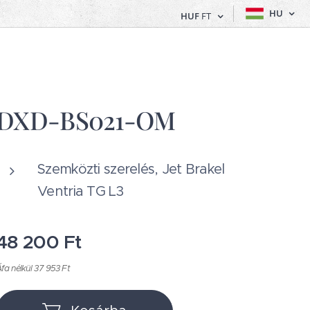
HU
HUF
FT
DXD-BS021-OM
Szemközti szerelés, Jet Brakel
Ventria TG L3
48 200
Ft
fa nélkül 37 953 Ft