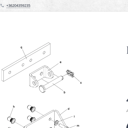
+36204359235
Á