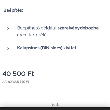
Beépítés:
szerelvénydobozba
Beépíthető például
(nem tartozék)
Kalapsínes (DIN-sínes) kivitel
40 500
Ft
Áfa nélkül 31 890 Ft
Sütik