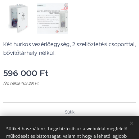
Két hurkos vezérlőegység, 2 szellőztetési csoporttal,
bővítőtárhely nélkül.
596 000
Ft
Áfa nélkül 469 291 Ft
Sütik
Nyelvek
Sütiket használunk, hogy biztosítsuk a weboldal megfelelő
Magyar
Deutsch
működését és biztonságát, valamint hogy a lehető legjobb