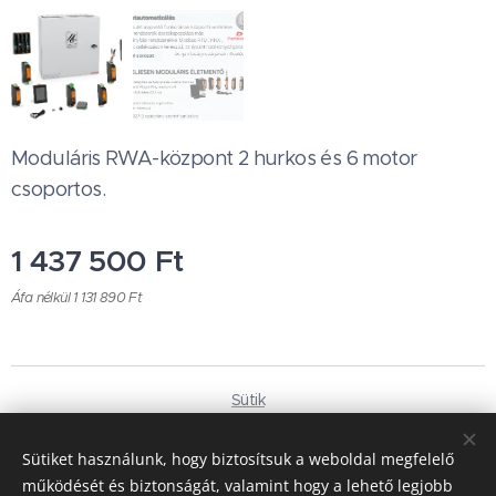
Moduláris RWA-központ 2 hurkos és 6 motor
csoportos.
1 437 500
Ft
Áfa nélkül 1 131 890 Ft
Sütik
Nyelvek
Sütiket használunk, hogy biztosítsuk a weboldal megfelelő
Magyar
Deutsch
működését és biztonságát, valamint hogy a lehető legjobb