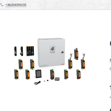
+36204359235
Á