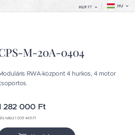
HU
HUF
FT
CPS-M-20A-0404
Moduláris RWA-központ 4 hurkos, 4 motor
csoportos.
1 282 000
Ft
fa nélkül 1 009 449 Ft