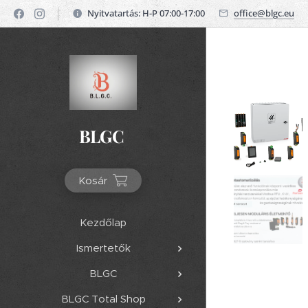
Nyitvatartás: H-P 07:00-17:00
office@blgc.eu
BLGC
Kosár
Kezdőlap
Ismertetők
BLGC
BLGC Total Shop