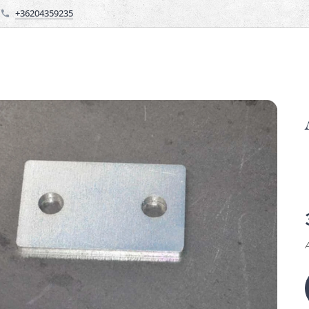
+36204359235
Á