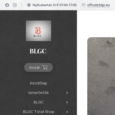
Nyitvatartás: H-P 07:00-17:00
office@blgc.eu
BLGC
Kosár
Kezdőlap
Ismertetők
BLGC
BLGC Total Shop