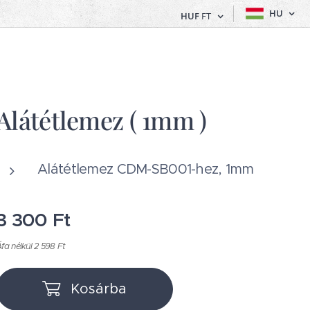
HU
HUF
FT
Alátétlemez ( 1mm )
Alátétlemez CDM-SB001-hez, 1mm
3 300
Ft
fa nélkül 2 598 Ft
Kosárba