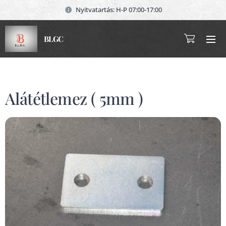
Nyitvatartás: H-P 07:00-17:00
BLGC
Alátétlemez ( 5mm )