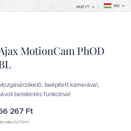
HU
HUF
FT
Ajax MotionCam PhOD
BL
Mozgásérzékelő, beépített kamerával,
távoli betekintés funkcióval
66 267
Ft
fa nélkül 52 179 Ft