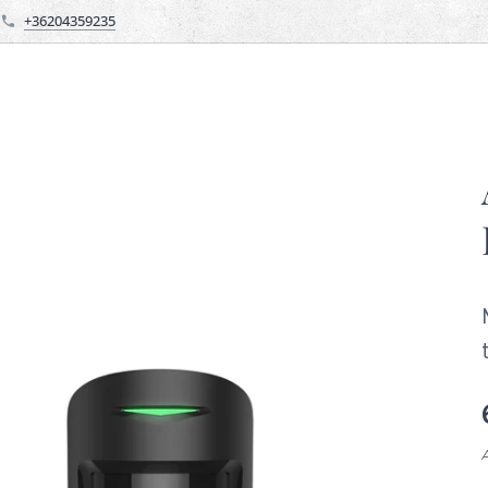
+36204359235
Á