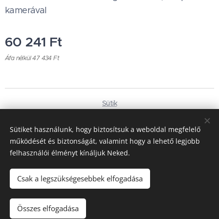
kamerával
60 241
Ft
Áfa nélkül 47 434 Ft
Sütik
Nyelvek
Sütiket használunk, hogy biztosítsuk a weboldal megfelelő
Magyar
Deutsch
működését és biztonságát, valamint hogy a lehető legjobb
felhasználói élményt kínáljuk Neked.
Pénznem
HUF Ft
EUR €
Csak a legszükségesebbek elfogadása
Kosárba
Összes elfogadása