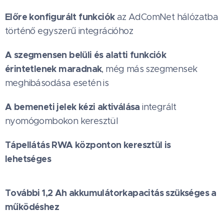
Előre konfigurált funkciók
az AdComNet hálózatba
történő egyszerű integrációhoz
A szegmensen belüli és alatti funkciók
érintetlenek maradnak
, még más szegmensek
meghibásodása esetén is
A bemeneti jelek kézi aktiválása
integrált
nyomógombokon keresztül
Tápellátás RWA központon keresztül is
lehetséges
További 1,2 Ah akkumulátorkapacitás szükséges a
működéshez